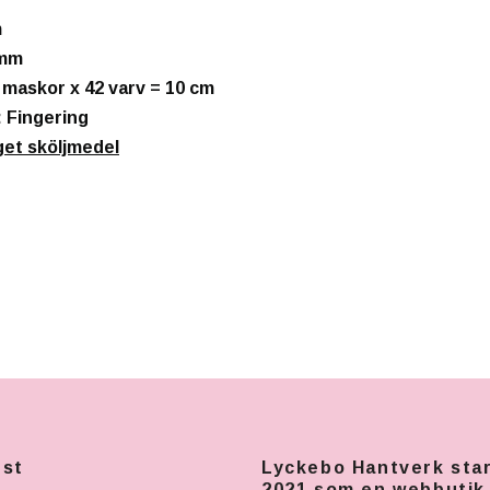
m
 mm
0 maskor x 42 varv = 10 cm
: Fingering
g
et sköljmedel
nst
Lyckebo Hantverk sta
2021 som en webbutik