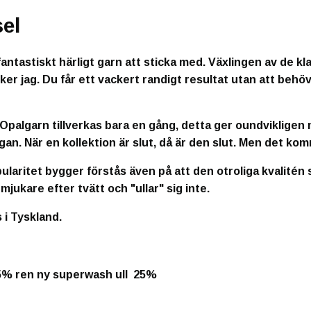
el
fantastiskt härligt garn att sticka med. Växlingen av de 
ker jag. Du får ett vackert randigt resultat utan att behöv
!
 Opalgarn tillverkas bara en gång, detta ger oundvikligen
ågan. När en kollektion är slut, då är den slut. Men det ko
laritet bygger förstås även på att den otroliga kvalitén s
mjukare efter tvätt och "ullar" sig inte.
 i Tyskland.
5% ren ny s
uperwash ull 25%