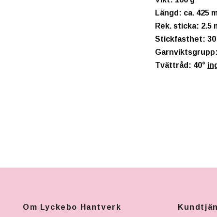
Längd
: ca. 425 
Rek. sticka
: 2.5
Stickfasthet
: 3
Garnviktsgrupp
Tvättråd:
40°
in
Om Lyckebo Hantverk
Kundtjä