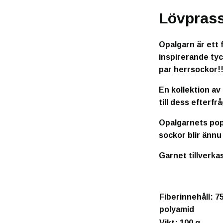
Lövprass
Opalgarn är ett 
inspirerande tyc
par herrsockor!
En kollektion av
till dess efterfr
Opalgarnets popu
sockor blir ännu 
Garnet tillverkas
Fiberinnehåll
: 7
polyamid
Vikt
: 100 g