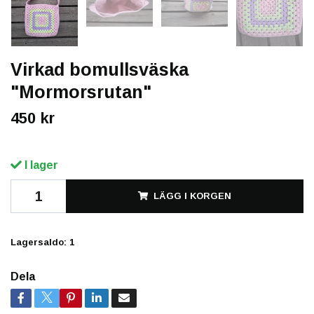
Virkad bomullsväska
"Mormorsrutan"
450 kr
I lager
LÄGG I KORGEN
Lagersaldo:
1
Dela