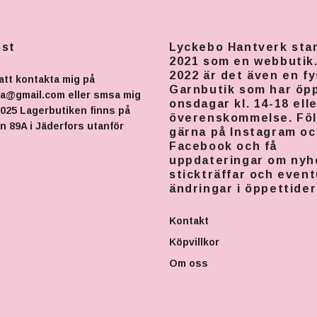
nst
Lyckebo Hantverk sta
2021 som en webbutik
2022 är det även en fy
att kontakta mig på
Garnbutik som har öp
na@gmail.com
eller smsa mig
onsdagar kl. 14-18 elle
025 Lagerbutiken finns på
överenskommelse. Föl
 89A i Jäderfors utanför
gärna på Instagram o
Facebook och få
uppdateringar om nyh
stickträffar och event
ändringar i öppettider
Kontakt
Köpvillkor
Om oss