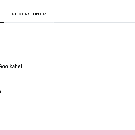
RECENSIONER
oGoo kabel
m