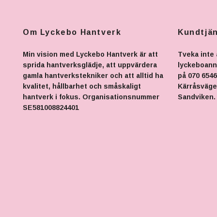
Om Lyckebo Hantverk
Kundtjä
Min vision med Lyckebo Hantverk är att
Tveka inte 
sprida hantverksglädje, att uppvärdera
lyckeboan
gamla hantverkstekniker och att alltid ha
på 070 6546
kvalitet, hållbarhet och småskaligt
Kärråsvägen
hantverk i fokus. Organisationsnummer
Sandviken.
SE581008824401