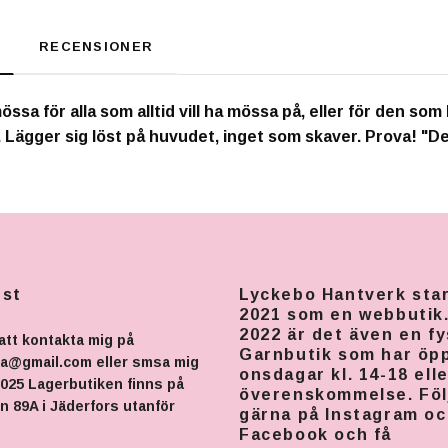
RECENSIONER
ssa för alla som alltid vill ha mössa på, eller för den som
 Lägger sig löst på huvudet, inget som skaver. Prova! "De
nst
Lyckebo Hantverk sta
2021 som en webbutik
2022 är det även en fy
att kontakta mig på
Garnbutik som har öp
na@gmail.com
eller smsa mig
onsdagar kl. 14-18 elle
025 Lagerbutiken finns på
överenskommelse. Föl
 89A i Jäderfors utanför
gärna på Instagram o
Facebook och få