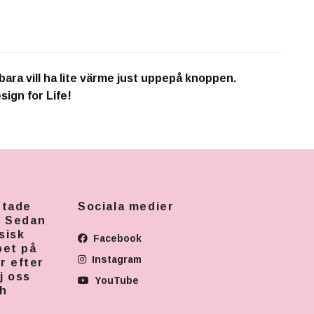
 bara vill ha lite värme just uppepå knoppen.
sign for Life!
rtade
Sociala medier
. Sedan
sisk
Facebook
pet på
Instagram
r efter
j oss
YouTube
ch