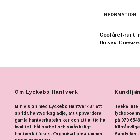
INFORMATION
Cool året-runt mö
Unisex. Onesize.
Om Lyckebo Hantverk
Kundtjä
Min vision med Lyckebo Hantverk är att
Tveka inte 
sprida hantverksglädje, att uppvärdera
lyckeboan
gamla hantverkstekniker och att alltid ha
på 070 6546
kvalitet, hållbarhet och småskaligt
Kärråsvägen
hantverk i fokus. Organisationsnummer
Sandviken.