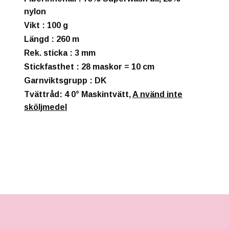
nylon
Vikt
: 100 g
Längd
: 260 m
Rek. sticka
: 3 mm
Stickfasthet
: 28 maskor = 10 cm
Garnviktsgrupp
: DK
Tvättråd: 4
0° Maskintvätt,
A
nvänd inte
sköljmedel